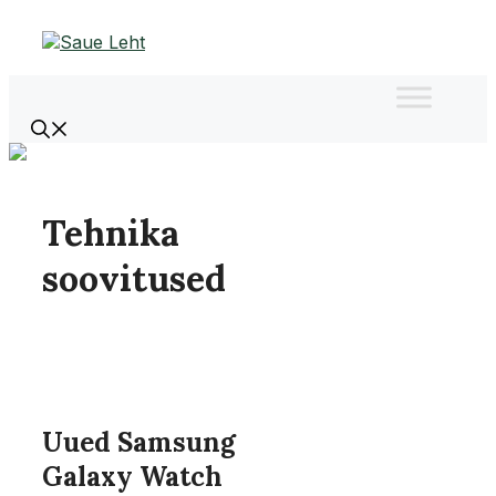
Liigu
sisu
juurde
Tehnika
soovitused
Uued Samsung
Galaxy Watch