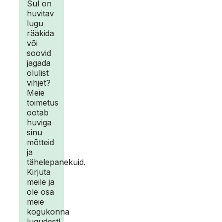
Sul on
huvitav
lugu
rääkida
või
soovid
jagada
olulist
vihjet?
Meie
toimetus
ootab
huviga
sinu
mõtteid
ja
tähelepanekuid.
Kirjuta
meile ja
ole osa
meie
kogukonna
lugudest!