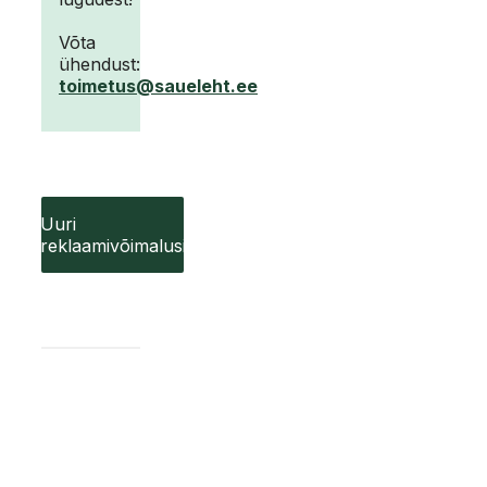
Võta
ühendust:
toimetus@saueleht.ee
Uuri
reklaamivõimalusi