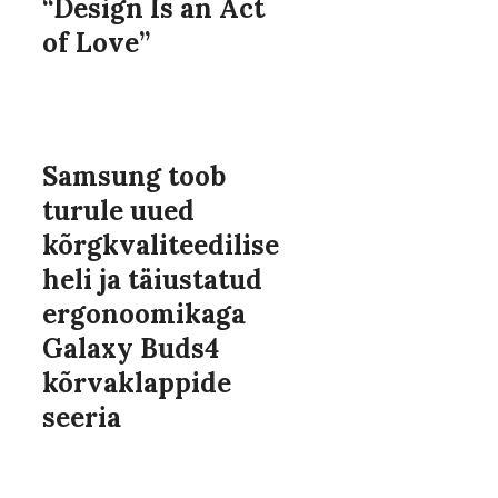
“Design Is an Act
of Love”
Samsung toob
turule uued
kõrgkvaliteedilise
heli ja täiustatud
ergonoomikaga
Galaxy Buds4
kõrvaklappide
seeria