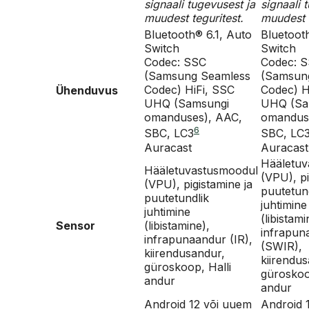
signaali tugevusest ja
signaali 
muudest teguritest.
muudest t
Bluetooth® 6.1, Auto
Bluetoot
Switch
Switch
Codec: SSC
Codec: 
(Samsung Seamless
(Samsun
Codec) HiFi, SSC
Codec) H
Ühenduvus
UHQ (Samsungi
UHQ (Sa
omanduses), AAC,
omandus
6
SBC, LC3
SBC, LC
Auracast
Auracast
Hääletuv
Hääletuvastusmoodul
(VPU), pi
(VPU), pigistamine ja
puutetun
puutetundlik
juhtimine
juhtimine
(libistami
Sensor
(libistamine),
infrapun
infrapunaandur (IR),
(SWIR),
kiirendusandur,
kiirendu
güroskoop, Halli
güroskoo
andur
andur
Android 12 või uuem
Android 