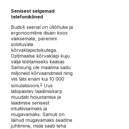
Senisest selgemad
telefonikõned
Buds4 seerial on üliõhuke ja
ergonoomiline disain koos
väiksemate, paremini
sobituvate
kõrvaklapiotsikutega.
Optimaalse kõrvaklapi kuju
välja töötamiseks kaasas
Samsung üle maailma sadu
miljoneid kõrvaandmeid ning
viis läbi enam kui 10 000
2
simulatsiooni.
Uus
läbipaistev laadimiskarp
muudab hoiustamise ja
laadimise senisest
intuitiivsemaks ja
mugavamaks. Samuti on
läinud mugavamaks seadme
juhtimine, mida saab teha