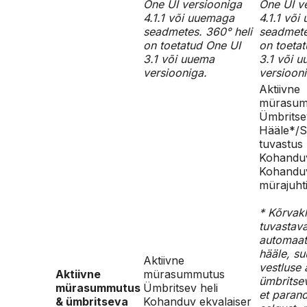
One UI versiooniga
One UI v
4.1.1 või uuemaga
4.1.1 võ
seadmetes. 360° heli
seadmete
on toetatud One UI
on toeta
3.1 või uuema
3.1 või 
versiooniga.
versiooni
Aktiivne
mürasum
Ümbritse
Hääle*/S
tuvastus
Kohanduv
Kohandu
mürajuht
* Kõrvak
tuvastav
automaats
hääle, s
Aktiivne
vestluse 
Aktiivne
mürasummutus
ümbritsev
mürasummutus
Ümbritsev heli
et paran
& ümbritseva
Kohanduv ekvalaiser