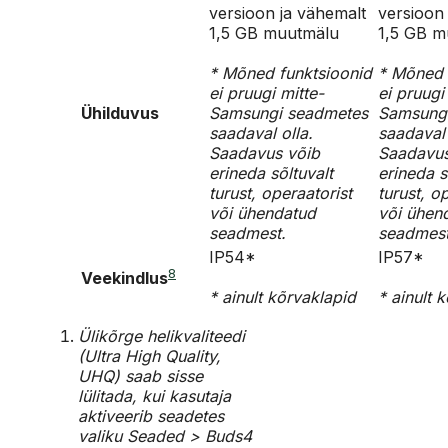
versioon ja vähemalt
versioon
1,5 GB muutmälu
1,5 GB m
* Mõned funktsioonid
* Mõned 
ei pruugi mitte-
ei pruugi
Ühilduvus
Samsungi seadmetes
Samsung
saadaval olla.
saadaval 
Saadavus võib
Saadavus
erineda sõltuvalt
erineda s
turust, operaatorist
turust, o
või ühendatud
või ühen
seadmest.
seadmest
IP54*
IP57*
8
Veekindlus
* ainult kõrvaklapid
* ainult 
Ülikõrge helikvaliteedi
(Ultra High Quality,
UHQ) saab sisse
lülitada, kui kasutaja
aktiveerib seadetes
valiku Seaded > Buds4