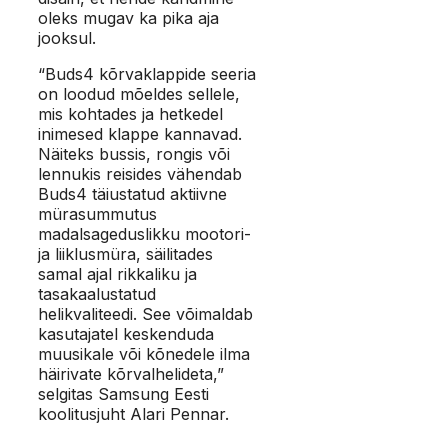
oleks mugav ka pika aja
jooksul.
“Buds4 kõrvaklappide seeria
on loodud mõeldes sellele,
mis kohtades ja hetkedel
inimesed klappe kannavad.
Näiteks bussis, rongis või
lennukis reisides vähendab
Buds4 täiustatud aktiivne
mürasummutus
madalsageduslikku mootori-
ja liiklusmüra, säilitades
samal ajal rikkaliku ja
tasakaalustatud
helikvaliteedi. See võimaldab
kasutajatel keskenduda
muusikale või kõnedele ilma
häirivate kõrvalhelideta,”
selgitas Samsung Eesti
koolitusjuht Alari Pennar.