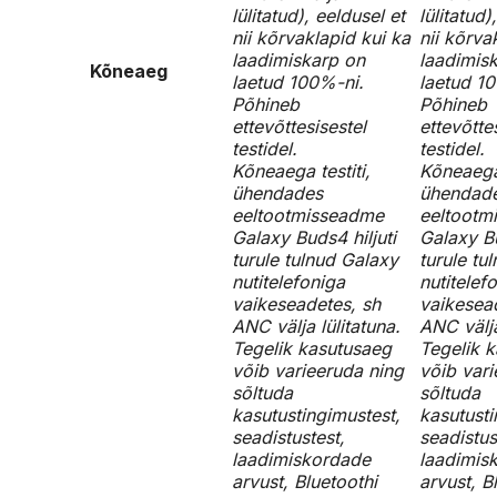
lülitatud), eeldusel et
lülitatud)
nii kõrvaklapid kui ka
nii kõrva
laadimiskarp on
laadimis
Kõneaeg
laetud 100%-ni.
laetud 1
Põhineb
Põhineb
ettevõttesisestel
ettevõtte
testidel.
testidel.
Kõneaega testiti,
Kõneaega 
ühendades
ühendad
eeltootmisseadme
eeltootm
Galaxy Buds4 hiljuti
Galaxy Bu
turule tulnud Galaxy
turule tu
nutitelefoniga
nutitelef
vaikeseadetes, sh
vaikesea
ANC välja lülitatuna.
ANC välja
Tegelik kasutusaeg
Tegelik 
võib varieeruda ning
võib vari
sõltuda
sõltuda
kasutustingimustest,
kasutusti
seadistustest,
seadistus
laadimiskordade
laadimis
arvust, Bluetoothi
arvust, B