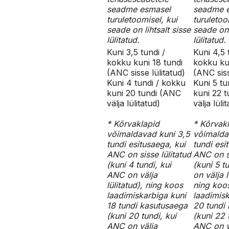
seadme esmasel
seadme 
turuletoomisel, kui
turuletoo
seade on lihtsalt sisse
seade on 
lülitatud.
lülitatud.
Kuni 3,5 tundi /
Kuni 4,5 
kokku kuni 18 tundi
kokku ku
(ANC sisse lülitatud)
(ANC siss
Kuni 4 tundi / kokku
Kuni 5 tu
kuni 20 tundi (ANC
kuni 22 
välja lülitatud)
välja lüli
* Kõrvaklapid
* Kõrvak
võimaldavad kuni 3,5
võimalda
tundi esitusaega, kui
tundi esi
ANC on sisse lülitatud
ANC on si
(kuni 4 tundi, kui
(kuni 5 t
ANC on välja
on välja l
lülitatud), ning koos
ning koo
laadimiskarbiga kuni
laadimisk
18 tundi kasutusaega
20 tundi
(kuni 20 tundi, kui
(kuni 22 
ANC on välja
ANC on v