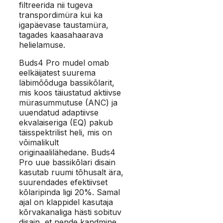
filtreerida nii tugeva
transpordimüra kui ka
igapäevase taustamüra,
tagades kaasahaarava
helielamuse.
Buds4 Pro mudel omab
eelkäijatest suurema
läbimõõduga bassikõlarit,
mis koos täiustatud aktiivse
mürasummutuse (ANC) ja
uuendatud adaptiivse
ekvalaiseriga (EQ) pakub
täisspektrilist heli, mis on
võimalikult
originaalilähedane. Buds4
Pro uue bassikõlari disain
kasutab ruumi tõhusalt ära,
suurendades efektiivset
kõlaripinda ligi 20%. Samal
ajal on klappidel kasutaja
kõrvakanaliga hästi sobituv
disain, et nende kandmine