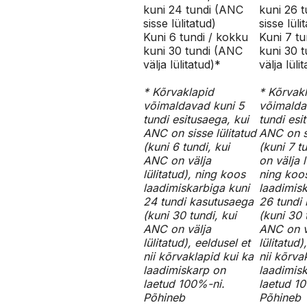
kuni 24 tundi (ANC
kuni 26 
sisse lülitatud)
sisse lüli
Kuni 6 tundi / kokku
Kuni 7 tu
kuni 30 tundi (ANC
kuni 30 
välja lülitatud)*
välja lüli
* Kõrvaklapid
* Kõrvak
võimaldavad kuni 5
võimalda
tundi esitusaega, kui
tundi esi
ANC on sisse lülitatud
ANC on si
(kuni 6 tundi, kui
(kuni 7 t
ANC on välja
on välja l
lülitatud), ning koos
ning koo
laadimiskarbiga kuni
laadimisk
24 tundi kasutusaega
26 tundi
(kuni 30 tundi, kui
(kuni 30 
ANC on välja
ANC on v
lülitatud), eeldusel et
lülitatud)
nii kõrvaklapid kui ka
nii kõrva
laadimiskarp on
laadimis
laetud 100%-ni.
laetud 1
Põhineb
Põhineb