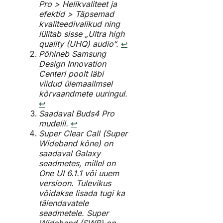
Pro > Helikvaliteet ja
efektid > Täpsemad
kvaliteedivalikud ning
lülitab sisse „Ultra high
quality (UHQ) audio“.
↩︎
Põhineb Samsung
Design Innovation
Centeri poolt läbi
viidud ülemaailmsel
kõrvaandmete uuringul.
↩︎
Saadaval Buds4 Pro
mudelil.
↩︎
Super Clear Call (Super
Wideband kõne) on
saadaval Galaxy
seadmetes, millel on
One UI 6.1.1 või uuem
versioon. Tulevikus
võidakse lisada tugi ka
täiendavatele
seadmetele. Super