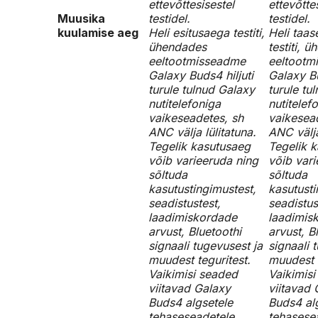
ettevõttesisestel
ettevõtte
Muusika
testidel.
testidel.
kuulamise aeg
Heli esitusaega testiti,
Heli taas
ühendades
testiti, 
eeltootmisseadme
eeltootm
Galaxy Buds4 hiljuti
Galaxy Bu
turule tulnud Galaxy
turule tu
nutitelefoniga
nutitelef
vaikeseadetes, sh
vaikesea
ANC välja lülitatuna.
ANC välja
Tegelik kasutusaeg
Tegelik 
võib varieeruda ning
võib vari
sõltuda
sõltuda
kasutustingimustest,
kasutusti
seadistustest,
seadistus
laadimiskordade
laadimis
arvust, Bluetoothi
arvust, B
signaali tugevusest ja
signaali 
muudest teguritest.
muudest t
Vaikimisi seaded
Vaikimis
viitavad Galaxy
viitavad 
Buds4 algsetele
Buds4 al
tehaseseadetele
tehasese