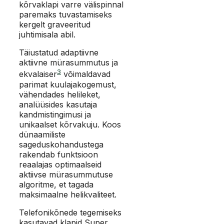
kõrvaklapi varre välispinnal
paremaks tuvastamiseks
kergelt graveeritud
juhtimisala abil.
Täiustatud adaptiivne
aktiivne mürasummutus ja
3
ekvalaiser
võimaldavad
parimat kuulajakogemust,
vähendades helileket,
analüüsides kasutaja
kandmistingimusi ja
unikaalset kõrvakuju. Koos
dünaamiliste
sageduskohandustega
rakendab funktsioon
reaalajas optimaalseid
aktiivse mürasummutuse
algoritme, et tagada
maksimaalne helikvaliteet.
Telefonikõnede tegemiseks
kasutavad klapid Super