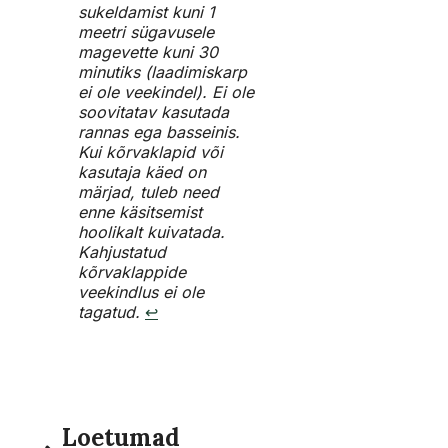
sukeldamist kuni 1
meetri sügavusele
magevette kuni 30
minutiks (laadimiskarp
ei ole veekindel). Ei ole
soovitatav kasutada
rannas ega basseinis.
Kui kõrvaklapid või
kasutaja käed on
märjad, tuleb need
enne käsitsemist
hoolikalt kuivatada.
Kahjustatud
kõrvaklappide
veekindlus ei ole
tagatud.
↩︎
Loetumad