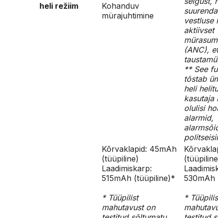
selgust, 
heli režiim
Kohanduv
suurenda
mürajuhtimine
vestluse
aktiivset
mürasum
(ANC), e
taustamü
** See f
tõstab ü
heli helit
kasutaja 
olulisi ho
alarmid,
alarmsõi
politseisi
Kõrvaklapid: 45mAh
Kõrvakla
(tüüpiline)
(tüüpiline
Laadimiskarp:
Laadimis
515mAh (tüüpiline)*
530mAh (
* Tüüpilist
* Tüüpilis
mahutavust on
mahutavu
testitud sõltumatu
testitud 