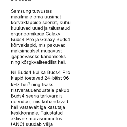
Samsung tutvustas
maailmale oma uusimat
kõrvaklappide seeriat, kuhu
kuuluvad uued ja täiustatud
ergonoomikaga Galaxy
Buds4 Pro ja Galaxy Buds4
kõrvaklapid, mis pakuvad
maksimaalset mugavust
igapäevaseks kandmiseks
ning kõrgkvaliteedilist heli.
Nii Buds4 kui ka Buds4 Pro
klapid toetavad 24-bitist 96
1
kHz heli
ning lisaks
riistvarauuendustele pakub
Buds4 seeria tarkvaralisi
uuendusi, mis kohandavad
heli vastavalt iga kasutaja
keskkonnale. Täiustatud
aktiivne mürasummutus
(ANC) suudab välja