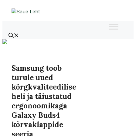
Liigu
sisu
juurde
Samsung toob
turule uued
kõrgkvaliteedilise
heli ja täiustatud
ergonoomikaga
Galaxy Buds4
kõrvaklappide
seeria