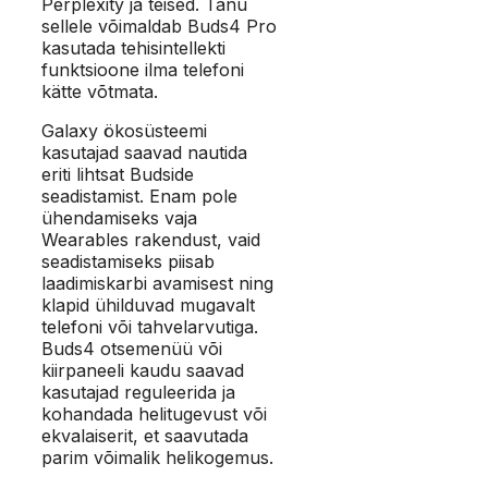
Perplexity ja teised. Tänu
sellele võimaldab Buds4 Pro
kasutada tehisintellekti
funktsioone ilma telefoni
kätte võtmata.
Galaxy ökosüsteemi
kasutajad saavad nautida
eriti lihtsat Budside
seadistamist. Enam pole
ühendamiseks vaja
Wearables rakendust, vaid
seadistamiseks piisab
laadimiskarbi avamisest ning
klapid ühilduvad mugavalt
telefoni või tahvelarvutiga.
Buds4 otsemenüü või
kiirpaneeli kaudu saavad
kasutajad reguleerida ja
kohandada helitugevust või
ekvalaiserit, et saavutada
parim võimalik helikogemus.