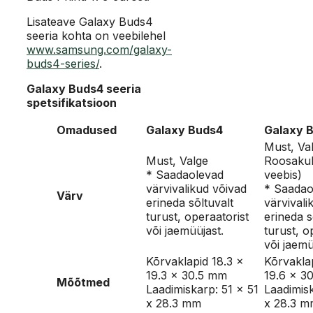
Lisateave Galaxy Buds4
seeria kohta on veebilehel
www.samsung.com/galaxy-
buds4-series/
.
Galaxy Buds4 seeria
spetsifikatsioon
Omadused
Galaxy Buds4
Galaxy 
Must, Va
Must, Valge
Roosakul
* Saadaolevad
veebis)
värvivalikud võivad
* Saadao
Värv
erineda sõltuvalt
värvivali
turust, operaatorist
erineda s
või jaemüüjast.
turust, o
või jaemü
Kõrvaklapid 18.3 x
Kõrvaklap
19.3 x 30.5 mm
19.6 x 3
Mõõtmed
Laadimiskarp: 51 x 51
Laadimisk
x 28.3 mm
x 28.3 