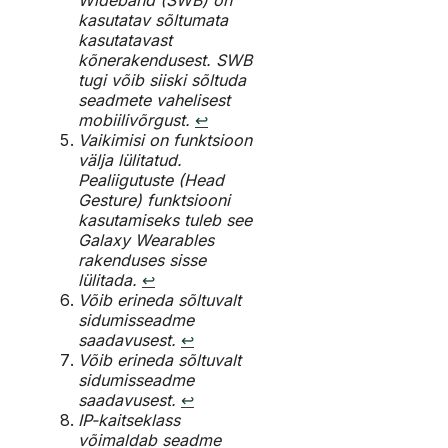
Wideband (SWB) on
kasutatav sõltumata
kasutatavast
kõnerakendusest. SWB
tugi võib siiski sõltuda
seadmete vahelisest
mobiilivõrgust.
↩︎
Vaikimisi on funktsioon
välja lülitatud.
Pealiigutuste (Head
Gesture) funktsiooni
kasutamiseks tuleb see
Galaxy Wearables
rakenduses sisse
lülitada.
↩︎
Võib erineda sõltuvalt
sidumisseadme
saadavusest.
↩︎
Võib erineda sõltuvalt
sidumisseadme
saadavusest.
↩︎
IP-kaitseklass
võimaldab seadme