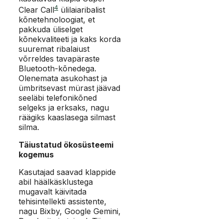
4
Clear Call
ülilaiaribalist
kõnetehnoloogiat, et
pakkuda üliselget
kõnekvaliteeti ja kaks korda
suuremat ribalaiust
võrreldes tavapäraste
Bluetooth-kõnedega.
Olenemata asukohast ja
ümbritsevast mürast jäävad
seeläbi telefonikõned
selgeks ja erksaks, nagu
räägiks kaaslasega silmast
silma.
Täiustatud ökosüsteemi
kogemus
Kasutajad saavad klappide
abil häälkäsklustega
mugavalt käivitada
tehisintellekti assistente,
nagu Bixby, Google Gemini,