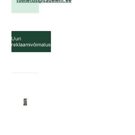
toimetus@saueleht.ee
Uuri
reklaamivõimalusi