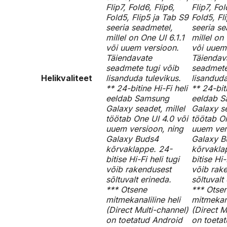
Flip7, Fold6, Flip6,
Flip7, Fol
Fold5, Flip5 ja Tab S9
Fold5, Fl
seeria seadmetel,
seeria se
millel on One UI 6.1.1
millel on
või uuem versioon.
või uuem
Täiendavate
Täiendav
seadmete tugi võib
seadmete
Helikvaliteet
lisanduda tulevikus.
lisanduda
** 24-bitine Hi-Fi heli
** 24-biti
eeldab Samsung
eeldab 
Galaxy seadet, millel
Galaxy se
töötab One UI 4.0 või
töötab On
uuem versioon, ning
uuem ver
Galaxy Buds4
Galaxy B
kõrvaklappe. 24-
kõrvakla
bitise Hi-Fi heli tugi
bitise Hi-
võib rakendusest
võib rak
sõltuvalt erineda.
sõltuvalt
*** Otsene
*** Otse
mitmekanaliline heli
mitmekana
(Direct Multi-channel)
(Direct M
on toetatud Android
on toeta