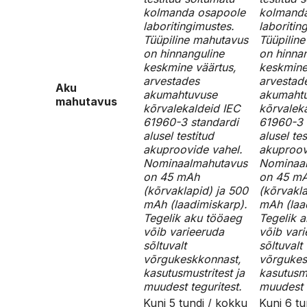
kolmanda osapoole
kolmand
laboritingimustes.
laboritin
Tüüpiline mahutavus
Tüüpilin
on hinnanguline
on hinna
keskmine väärtus,
keskmine
arvestades
arvestad
Aku
akumahtuvuse
akumaht
mahutavus
kõrvalekaldeid IEC
kõrvalek
61960-3 standardi
61960-3 
alusel testitud
alusel tes
akuproovide vahel.
akuproov
Nominaalmahutavus
Nominaa
on 45 mAh
on 45 m
(kõrvaklapid) ja 500
(kõrvakla
mAh (laadimiskarp).
mAh (laa
Tegelik aku tööaeg
Tegelik 
võib varieeruda
võib var
sõltuvalt
sõltuvalt
võrgukeskkonnast,
võrgukes
kasutusmustritest ja
kasutusmu
muudest teguritest.
muudest t
Kuni 5 tundi / kokku
Kuni 6 tu