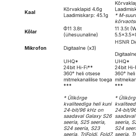
Kõrvaklap
Kõrvaklapid 4.6g
Laadimis
Kaal
Laadimiskarp: 45.1g
* M-suur
kõrvaots
Φ11 3.8t
11 3.5t (
Kõlar
(ühesuunaline)​
5.5×3.5×
HSNR Dig
Mikrofon
Digitaalne (x3)
Digitaaln
UHQ*
UHQ*
24bit Hi-Fi**
24bit Hi-
360° heli otsese
360° heli
mitmekanalilise toega
mitmekana
***
***
* Ülikõrge
* Ülikõrg
kvaliteediga heli kuni
kvaliteed
24-bit/96 kHz on
24-bit/9
saadaval Galaxy S26
saadaval
seeria, S25 seeria,
seeria, S
S24 seeria, S23
S24 seer
seeria, TriFoldi, Fold7,
seeria, Tr