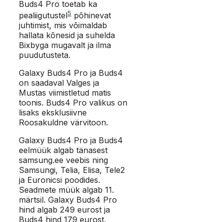
Buds4 Pro toetab ka
5
pealiigutustel
põhinevat
juhtimist, mis võimaldab
hallata kõnesid ja suhelda
Bixbyga mugavalt ja ilma
puudutusteta.
Galaxy Buds4 Pro ja Buds4
on saadaval Valges ja
Mustas viimistletud matis
toonis. Buds4 Pro valikus on
lisaks eksklusiivne
Roosakuldne värvitoon.
Galaxy Buds4 Pro ja Buds4
eelmüük algab tänasest
samsung.ee veebis ning
Samsungi, Telia, Elisa, Tele2
ja Euronicsi poodides.
Seadmete müük algab 11.
märtsil. Galaxy Buds4 Pro
hind algab 249 eurost ja
Buds4 hind 179 eurost.