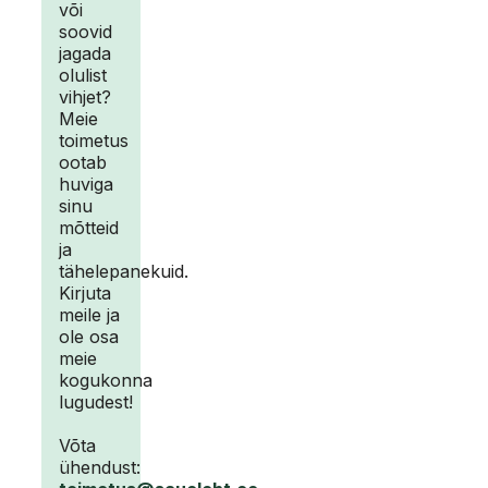
või
soovid
jagada
olulist
vihjet?
Meie
toimetus
ootab
huviga
sinu
mõtteid
ja
tähelepanekuid.
Kirjuta
meile ja
ole osa
meie
kogukonna
lugudest!
Võta
ühendust: