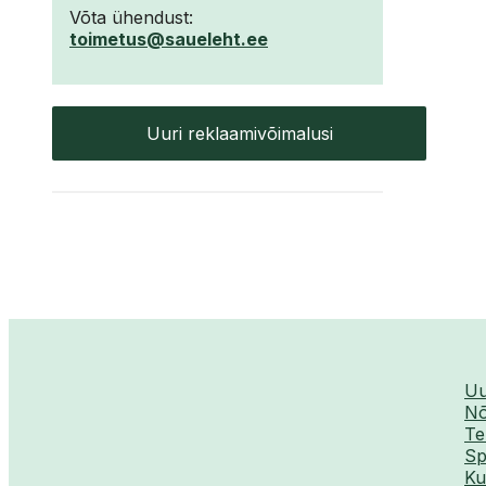
Võta ühendust:
toimetus@saueleht.ee
Uuri reklaamivõimalusi
Uu
Nõ
Te
Sp
Ku