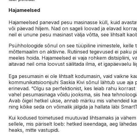
Hajameelsed
Hajameelsed panevad pesu masinasse küll, kuid avastav
või päevad hiljem. Nad on sageli loovad ja elavad korr
neil ei unune pesu masinast välja võtta, see lihtsalt k
Psühholoogide sõnul on see tüüpiline inimestele, kelle tä
mõttemaailm on aktiivne. Rutiinsed tegevused ei paku piis
meeles hoida. Hajameelsed ei vaja rohkem distsipliini, v
aitavad neil oma loovust säilitada ilma, et igapäevaelu 
Ega pesumasin ei ole lihtsalt kodumasin, vaid vaikne k
kommunikatsioonijuhi Saskia Kivi sõnul lähtub uue aja 
erinevad. “Olgu sa perfektionist, kes leiab rahu korrast
vahel pesumasinaga võidu jooksma, siis hea tehnoloogia
Avab õigel hetkel ukse, annab märku mis vahendeid kasu
ning kõike seda on võimalik jälgida ja hallata läbi Smart
Kui kodused toimetused muutuvad lihtsamaks ja vähem
sellele, mis päriselt loeb: hetked iseendaga, aeg läheda
heaks, mitte vastupidi.