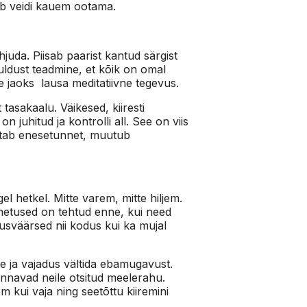
eab veidi kauem ootama.
uda. Piisab paarist kantud särgist
uldust teadmine, et kõik on omal
de jaoks lausa meditatiivne tegevus.
 tasakaalu. Väikesed, kiiresti
juhitud ja kontrolli all. See on viis
oetab enesetunnet, muutub
l hetkel. Mitte varem, mitte hiljem.
imetused on tehtud enne, kui need
sväärsed nii kodus kui ka mujal
e ja vajadus vältida ebamugavust.
nnavad neile otsitud meelerahu.
kui vaja ning seetõttu kiiremini