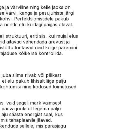
 ja värviline ning kelle jaoks on
e värvi, kanga ja pesujuhiste järgi
ohvi. Perfektsionistidele pakub
 ka nende elu kuidagi paigas olevat.
 struktuuri, eriti siis, kui mujal elus
inid aitavad vähendada ärevust ja
istõttu toetavad neid kõige paremini
ajaduse kõike ise kontrollida.
juba silma riivab või päikest
et elu pakub lihtsalt liiga palju
a kohtumisi ning kodused toimetused
us, vaid sageli märk vaimsest
b päeva jooksul tegema palju
aju säästa energiat seal, kus
mis tahaplaanile jäävad.
skenduda sellele, mis parasjagu