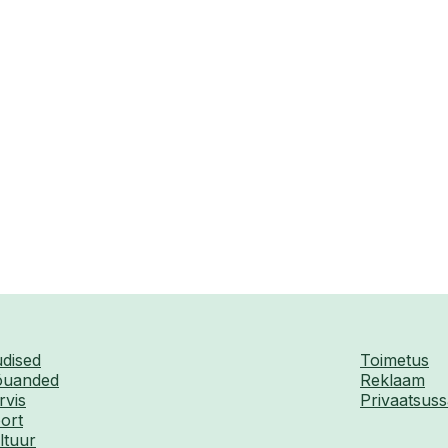
dised
Toimetus
uanded
Reklaam
rvis
Privaatsuss
ort
ltuur