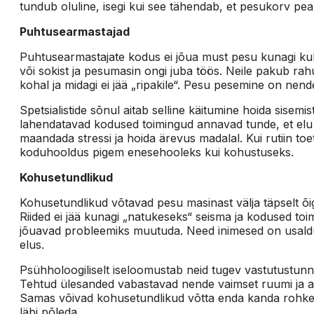
tundub oluline, isegi kui see tähendab, et pesukorv p
Puhtusearmastajad
Puhtusearmastajate kodus ei jõua must pesu kunagi kuhj
või sokist ja pesumasin ongi juba töös. Neile pakub rah
kohal ja midagi ei jää „ripakile“. Pesu pesemine on nen
Spetsialistide sõnul aitab selline käitumine hoida sisemist
lahendatavad kodused toimingud annavad tunde, et elu on 
maandada stressi ja hoida ärevus madalal. Kui rutiin t
koduhooldus pigem enesehooleks kui kohustuseks.
Kohusetundlikud
Kohusetundlikud võtavad pesu masinast välja täpselt õige
Riided ei jää kunagi „natukeseks“ seisma ja kodused to
jõuavad probleemiks muutuda. Need inimesed on usaldu
elus.
Psühholoogiliselt iseloomustab neid tugev vastutustunn
Tehtud ülesanded vabastavad nende vaimset ruumi ja a
Samas võivad kohusetundlikud võtta enda kanda rohkem 
läbi põleda.