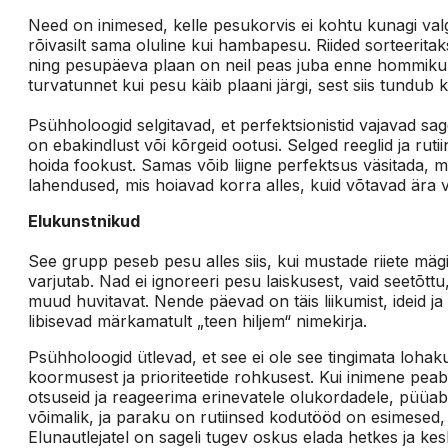
Need on inimesed, kelle pesukorvis ei kohtu kunagi valge
rõivasilt sama oluline kui hambapesu. Riided sorteeritaks
ning pesupäeva plaan on neil peas juba enne hommikuk
turvatunnet kui pesu käib plaani järgi, sest siis tundub
Psühholoogid selgitavad, et perfektsionistid vajavad sageli
on ebakindlust või kõrgeid ootusi. Selged reeglid ja ruti
hoida fookust. Samas võib liigne perfektsus väsitada, m
lahendused, mis hoiavad korra alles, kuid võtavad ära v
Elukunstnikud
See grupp peseb pesu alles siis, kui mustade riiete mägi 
varjutab. Nad ei ignoreeri pesu laiskusest, vaid seetõttu, 
muud huvitavat. Nende päevad on täis liikumist, ideid j
libisevad märkamatult „teen hiljem“ nimekirja.
Psühholoogid ütlevad, et see ei ole see tingimata lohak
koormusest ja prioriteetide rohkusest. Kui inimene pea
otsuseid ja reageerima erinevatele olukordadele, püüab 
võimalik, ja paraku on rutiinsed kodutööd on esimesed, 
Elunautlejatel on sageli tugev oskus elada hetkes ja ke