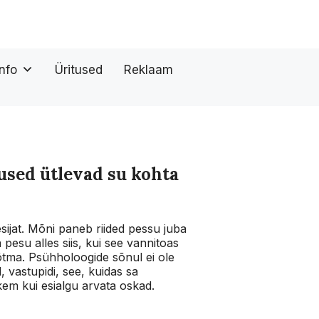
Info
Üritused
Reklaam
used ütlevad su kohta
esijat. Mõni paneb riided pessu juba
 pesu alles siis, kui see vannitoas
õtma. Psühholoogide sõnul ei ole
 vastupidi, see, kuidas sa
kem kui esialgu arvata oskad.