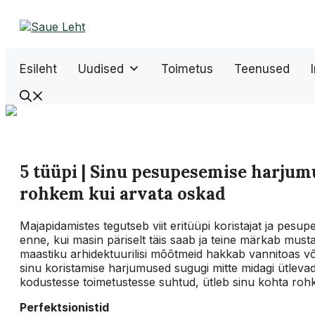
Liigu
sisu
juurde
Esileht
Uudised
Toimetus
Teenused
5 tüüpi | Sinu pesupesemise harjum
rohkem kui arvata oskad
Majapidamistes tegutseb viit eritüüpi koristajat ja pesup
enne, kui masin päriselt täis saab ja teine märkab musta
maastiku arhidektuurilisi mõõtmeid hakkab vannitoas v
sinu koristamise harjumused sugugi mitte midagi ütlevad,
kodustesse toimetustesse suhtud, ütleb sinu kohta roh
Perfektsionistid