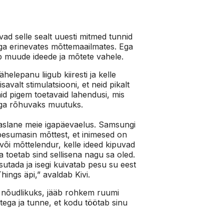
ad selle sealt uuesti mitmed tunnid
aga erinevates mõttemaailmates. Ega
aob muude ideede ja mõtete vahele.
helepanu liigub kiiresti ja kelle
avalt stimulatsiooni, et neid pikalt
aid pigem toetavaid lahendusi, mis
liiga rõhuvaks muutuks.
aaslane meie igapäevaelus. Samsungi
pesumasin mõttest, et inimesed on
 või mõttelendur, kelle ideed kipuvad
 toetab sind sellisena nagu sa oled.
tada ja isegi kuivatab pesu su eest
Things äpi,” avaldab Kivi.
 nõudlikuks, jääb rohkem ruumi
stega ja tunne, et kodu töötab sinu