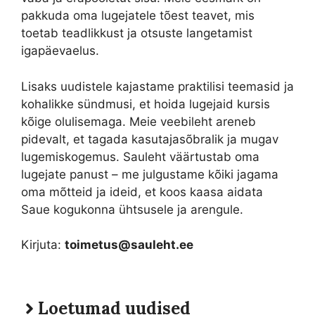
pakkuda oma lugejatele tõest teavet, mis
toetab teadlikkust ja otsuste langetamist
igapäevaelus.
Lisaks uudistele kajastame praktilisi teemasid ja
kohalikke sündmusi, et hoida lugejaid kursis
kõige olulisemaga. Meie veebileht areneb
pidevalt, et tagada kasutajasõbralik ja mugav
lugemiskogemus. Sauleht väärtustab oma
lugejate panust – me julgustame kõiki jagama
oma mõtteid ja ideid, et koos kaasa aidata
Saue kogukonna ühtsusele ja arengule.
Kirjuta:
toimetus@sauleht.ee
Loetumad uudised