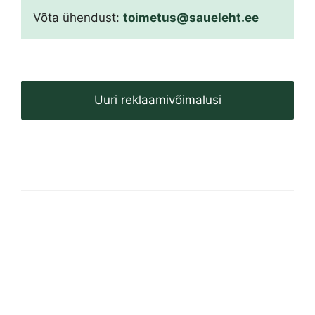
Võta ühendust:
toimetus@saueleht.ee
Uuri reklaamivõimalusi