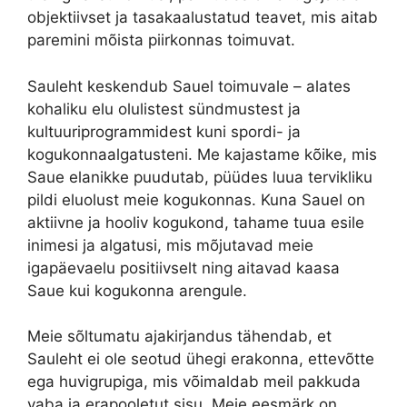
objektiivset ja tasakaalustatud teavet, mis aitab
paremini mõista piirkonnas toimuvat.
Sauleht keskendub Sauel toimuvale – alates
kohaliku elu olulistest sündmustest ja
kultuuriprogrammidest kuni spordi- ja
kogukonnaalgatusteni. Me kajastame kõike, mis
Saue elanikke puudutab, püüdes luua tervikliku
pildi eluolust meie kogukonnas. Kuna Sauel on
aktiivne ja hooliv kogukond, tahame tuua esile
inimesi ja algatusi, mis mõjutavad meie
igapäevaelu positiivselt ning aitavad kaasa
Saue kui kogukonna arengule.
Meie sõltumatu ajakirjandus tähendab, et
Sauleht ei ole seotud ühegi erakonna, ettevõtte
ega huvigrupiga, mis võimaldab meil pakkuda
vaba ja erapooletut sisu. Meie eesmärk on