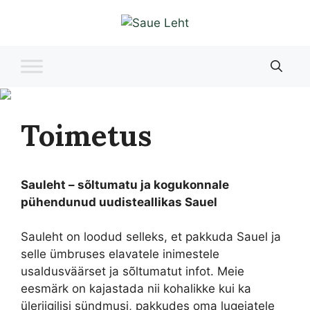
Liigu
sisu
juurde
Toimetus
Sauleht – sõltumatu ja kogukonnale
pühendunud uudisteallikas Sauel
Sauleht on loodud selleks, et pakkuda Sauel ja
selle ümbruses elavatele inimestele
usaldusväärset ja sõltumatut infot. Meie
eesmärk on kajastada nii kohalikke kui ka
üleriigilisi sündmusi, pakkudes oma lugejatele