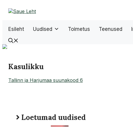
Liigu
sisu
juurde
Esileht
Uudised
Toimetus
Teenused
Kasulikku
Tallinn ja Harjumaa suunakood 6
Loetumad uudised