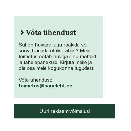
Võta ühendust
Sul on huvitav lugu rääkida või
soovid jagada olulist vihjet? Meie
toimetus ootab huviga sinu mõtteid
ja tähelepanekuid. Kirjuta meile ja
ole osa meie kogukonna lugudest!
Võta ühendust:
toimetus@saueleht.ee
Uuri reklaamivõimalusi