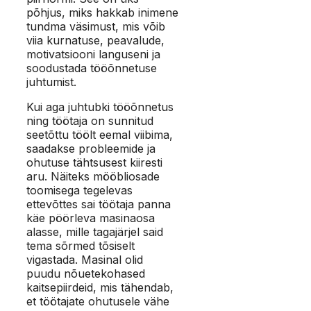
põhjus, miks hakkab inimene
tundma väsimust, mis võib
viia kurnatuse, peavalude,
motivatsiooni languseni ja
soodustada tööõnnetuse
juhtumist.
Kui aga juhtubki tööõnnetus
ning töötaja on sunnitud
seetõttu töölt eemal viibima,
saadakse probleemide ja
ohutuse tähtsusest kiiresti
aru. Näiteks mööbliosade
toomisega tegelevas
ettevõttes sai töötaja panna
käe pöörleva masinaosa
alasse, mille tagajärjel said
tema sõrmed tõsiselt
vigastada. Masinal olid
puudu nõuetekohased
kaitsepiirdeid, mis tähendab,
et töötajate ohutusele vähe