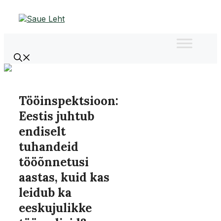
Liigu
sisu
juurde
Tööinspektsioon:
Eestis juhtub
endiselt
tuhandeid
tööõnnetusi
aastas, kuid kas
leidub ka
eeskujulikke