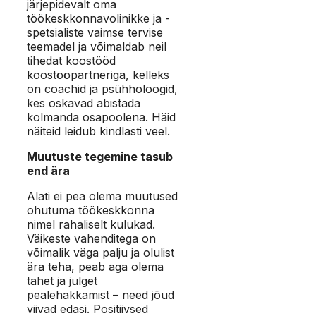
järjepidevalt oma
töökeskkonnavolinikke ja -
spetsialiste vaimse tervise
teemadel ja võimaldab neil
tihedat koostööd
koostööpartneriga, kelleks
on coachid ja psühholoogid,
kes oskavad abistada
kolmanda osapoolena. Häid
näiteid leidub kindlasti veel.
Muutuste tegemine tasub
end ära
Alati ei pea olema muutused
ohutuma töökeskkonna
nimel rahaliselt kulukad.
Väikeste vahenditega on
võimalik väga palju ja olulist
ära teha, peab aga olema
tahet ja julget
pealehakkamist – need jõud
viivad edasi. Positiivsed