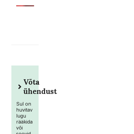
Võta
ühendust
Sul on
huvitav
lugu
rääkida
või
soovid