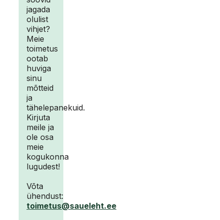
jagada
olulist
vihjet?
Meie
toimetus
ootab
huviga
sinu
mõtteid
ja
tähelepanekuid.
Kirjuta
meile ja
ole osa
meie
kogukonna
lugudest!
Võta
ühendust:
toimetus@saueleht.ee