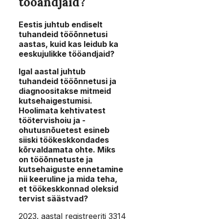
tööandjaid?
Eestis juhtub endiselt
tuhandeid tööõnnetusi
aastas, kuid kas leidub ka
eeskujulikke tööandjaid?
Igal aastal juhtub
tuhandeid tööõnnetusi ja
diagnoositakse mitmeid
kutsehaigestumisi.
Hoolimata kehtivatest
töötervishoiu ja -
ohutusnõuetest esineb
siiski töökeskkondades
kõrvaldamata ohte. Miks
on tööõnnetuste ja
kutsehaiguste ennetamine
nii keeruline ja mida teha,
et töökeskkonnad oleksid
tervist säästvad?
2023. aastal registreeriti 3314