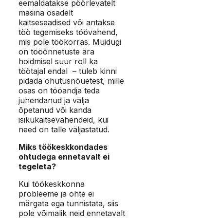
eemaldatakse pöörlevatelt
masina osadelt
kaitseseadised või antakse
töö tegemiseks töövahend,
mis pole töökorras. Muidugi
on tööõnnetuste ära
hoidmisel suur roll ka
töötajal endal – tuleb kinni
pidada ohutusnõuetest, mille
osas on tööandja teda
juhendanud ja välja
õpetanud või kanda
isikukaitsevahendeid, kui
need on talle väljastatud.
Miks töökeskkondades
ohtudega ennetavalt ei
tegeleta?
Kui töökeskkonna
probleeme ja ohte ei
märgata ega tunnistata, siis
pole võimalik neid ennetavalt