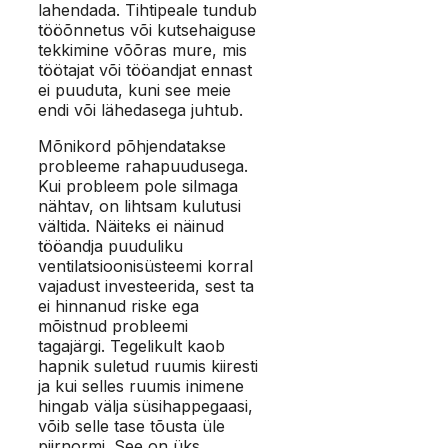
lahendada. Tihtipeale tundub
tööõnnetus või kutsehaiguse
tekkimine võõras mure, mis
töötajat või tööandjat ennast
ei puuduta, kuni see meie
endi või lähedasega juhtub.
Mõnikord põhjendatakse
probleeme rahapuudusega.
Kui probleem pole silmaga
nähtav, on lihtsam kulutusi
vältida. Näiteks ei näinud
tööandja puuduliku
ventilatsioonisüsteemi korral
vajadust investeerida, sest ta
ei hinnanud riske ega
mõistnud probleemi
tagajärgi. Tegelikult kaob
hapnik suletud ruumis kiiresti
ja kui selles ruumis inimene
hingab välja süsihappegaasi,
võib selle tase tõusta üle
piirnormi. See on üks