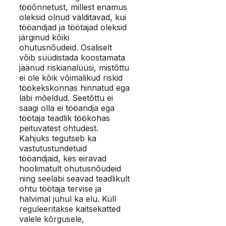
tööõnnetust, millest enamus
oleksid olnud välditavad, kui
tööandjad ja töötajad oleksid
järginud kõiki
ohutusnõudeid. Osaliselt
võib süüdistada koostamata
jäänud riskianalüüsi, mistõttu
ei ole kõik võimalikud riskid
töökekskonnas hinnatud ega
läbi mõeldud. Seetõttu ei
saagi olla ei tööandja ega
töötaja teadlik töökohas
peituvatest ohtudest.
Kahjuks tegutseb ka
vastutustundetuid
tööandjaid, kes eiravad
hoolimatult ohutusnõudeid
ning seeläbi seavad teadlikult
ohtu töötaja tervise ja
halvimal juhul ka elu. Küll
reguleeritakse kaitsekatted
valele kõrgusele,