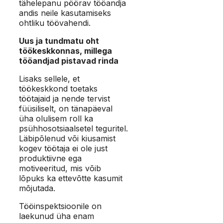
tähelepanu pöörav tööandja
andis neile kasutamiseks
ohtliku töövahendi.
Uus ja tundmatu oht
töökeskkonnas, millega
tööandjad pistavad rinda
Lisaks sellele, et
töökeskkond toetaks
töötajaid ja nende tervist
füüsiliselt, on tänapäeval
üha olulisem roll ka
psühhosotsiaalsetel teguritel.
Läbipõlenud või kiusamist
kogev töötaja ei ole just
produktiivne ega
motiveeritud, mis võib
lõpuks ka ettevõtte kasumit
mõjutada.
Tööinspektsioonile on
laekunud üha enam