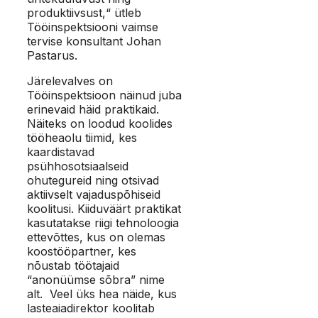
produktiivsust,“ ütleb
Tööinspektsiooni vaimse
tervise konsultant Johan
Pastarus.
Järelevalves on
Tööinspektsioon näinud juba
erinevaid häid praktikaid.
Näiteks on loodud koolides
tööheaolu tiimid, kes
kaardistavad
psühhosotsiaalseid
ohutegureid ning otsivad
aktiivselt vajaduspõhiseid
koolitusi. Kiiduväärt praktikat
kasutatakse riigi tehnoloogia
ettevõttes, kus on olemas
koostööpartner, kes
nõustab töötajaid
“anonüümse sõbra” nime
alt. Veel üks hea näide, kus
lasteaiadirektor koolitab