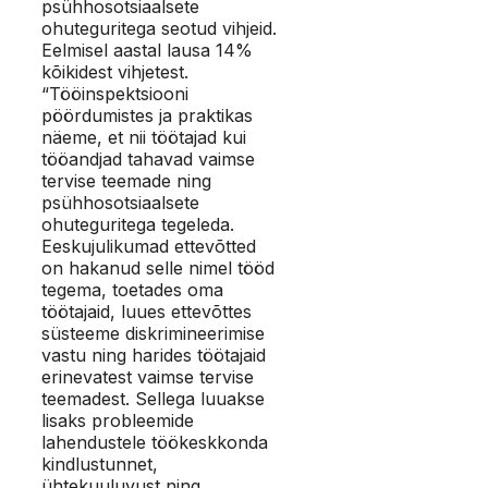
psühhosotsiaalsete
ohuteguritega seotud vihjeid.
Eelmisel aastal lausa 14%
kõikidest vihjetest.
“Tööinspektsiooni
pöördumistes ja praktikas
näeme, et nii töötajad kui
tööandjad tahavad vaimse
tervise teemade ning
psühhosotsiaalsete
ohuteguritega tegeleda.
Eeskujulikumad ettevõtted
on hakanud selle nimel tööd
tegema, toetades oma
töötajaid, luues ettevõttes
süsteeme diskrimineerimise
vastu ning harides töötajaid
erinevatest vaimse tervise
teemadest. Sellega luuakse
lisaks probleemide
lahendustele töökeskkonda
kindlustunnet,
ühtekuuluvust ning