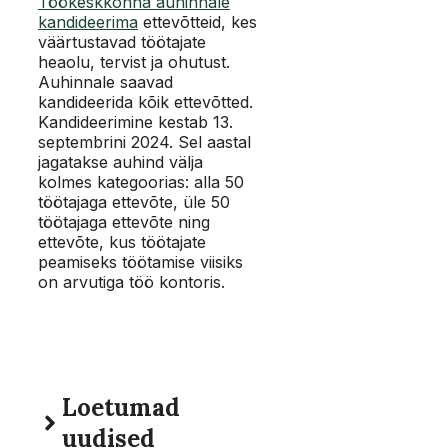
Töökeskkonna auhinnale
kandideerima
ettevõtteid, kes
väärtustavad töötajate
heaolu, tervist ja ohutust.
Auhinnale saavad
kandideerida kõik ettevõtted.
Kandideerimine kestab 13.
septembrini 2024. Sel aastal
jagatakse auhind välja
kolmes kategoorias: alla 50
töötajaga ettevõte, üle 50
töötajaga ettevõte ning
ettevõte, kus töötajate
peamiseks töötamise viisiks
on arvutiga töö kontoris.
Loetumad
uudised