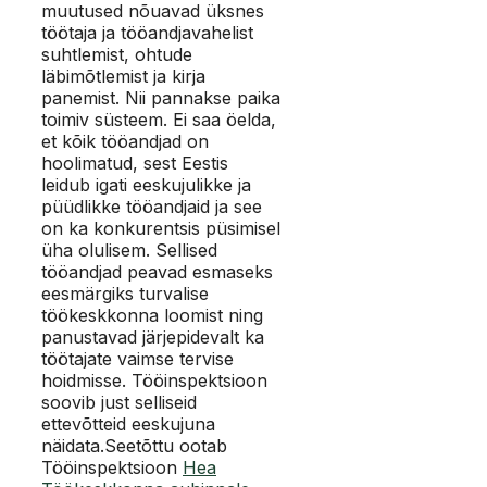
muutused nõuavad üksnes
töötaja ja tööandjavahelist
suhtlemist, ohtude
läbimõtlemist ja kirja
panemist. Nii pannakse paika
toimiv süsteem. Ei saa öelda,
et kõik tööandjad on
hoolimatud, sest Eestis
leidub igati eeskujulikke ja
püüdlikke tööandjaid ja see
on ka konkurentsis püsimisel
üha olulisem. Sellised
tööandjad peavad esmaseks
eesmärgiks turvalise
töökeskkonna loomist ning
panustavad järjepidevalt ka
töötajate vaimse tervise
hoidmisse. Tööinspektsioon
soovib just selliseid
ettevõtteid eeskujuna
näidata.Seetõttu ootab
Tööinspektsioon
Hea