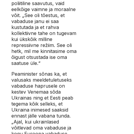
poliitiline saavutus, vaid
eelkõige vaimne ja moraalne
võit. „See oli tõestus, et
vabaduse janu ei saa
kustutada ja et rahva
kollektiivne tahe on tugevam
kui ükskõik milline
repressiivne režiim. See oli
hetk, mil me kinnitasime oma
õigust otsustada ise oma
saatuse üle.“
Peaminister sõnas ka, et
valusaks meeldetuletuseks
vabaduse haprusele on
kestev Venemaa sõda
Ukrainas ning et Eesti peab
tegema kõik selleks, et
Ukraina inimesed saaksid
ennast jälle vabana tunda.
„Ajal, kui ukrainlased
võitlevad oma vabaduse ja
kogu Euroopa vabaduse