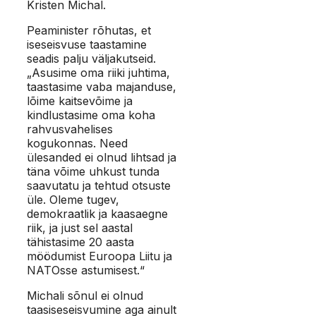
Kristen Michal.
Peaminister rõhutas, et
iseseisvuse taastamine
seadis palju väljakutseid.
„Asusime oma riiki juhtima,
taastasime vaba majanduse,
lõime kaitsevõime ja
kindlustasime oma koha
rahvusvahelises
kogukonnas. Need
ülesanded ei olnud lihtsad ja
täna võime uhkust tunda
saavutatu ja tehtud otsuste
üle. Oleme tugev,
demokraatlik ja kaasaegne
riik, ja just sel aastal
tähistasime 20 aasta
möödumist Euroopa Liitu ja
NATOsse astumisest.“
Michali sõnul ei olnud
taasiseseisvumine aga ainult