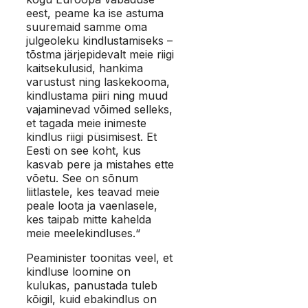
eest, peame ka ise astuma
suuremaid samme oma
julgeoleku kindlustamiseks –
tõstma järjepidevalt meie riigi
kaitsekulusid, hankima
varustust ning laskekooma,
kindlustama piiri ning muud
vajaminevad võimed selleks,
et tagada meie inimeste
kindlus riigi püsimisest. Et
Eesti on see koht, kus
kasvab pere ja mistahes ette
võetu. See on sõnum
liitlastele, kes teavad meie
peale loota ja vaenlasele,
kes taipab mitte kahelda
meie meelekindluses.“
Peaminister toonitas veel, et
kindluse loomine on
kulukas, panustada tuleb
kõigil, kuid ebakindlus on