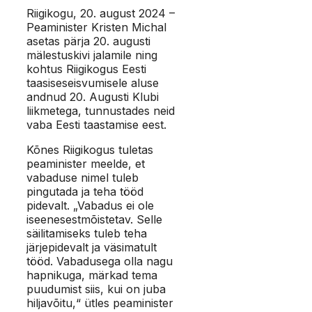
Riigikogu, 20. august 2024 –
Peaminister Kristen Michal
asetas pärja 20. augusti
mälestuskivi jalamile ning
kohtus Riigikogus Eesti
taasiseseisvumisele aluse
andnud 20. Augusti Klubi
liikmetega, tunnustades neid
vaba Eesti taastamise eest.
Kõnes Riigikogus tuletas
peaminister meelde, et
vabaduse nimel tuleb
pingutada ja teha tööd
pidevalt. „Vabadus ei ole
iseenesestmõistetav. Selle
säilitamiseks tuleb teha
järjepidevalt ja väsimatult
tööd. Vabadusega olla nagu
hapnikuga, märkad tema
puudumist siis, kui on juba
hiljavõitu,“ ütles peaminister