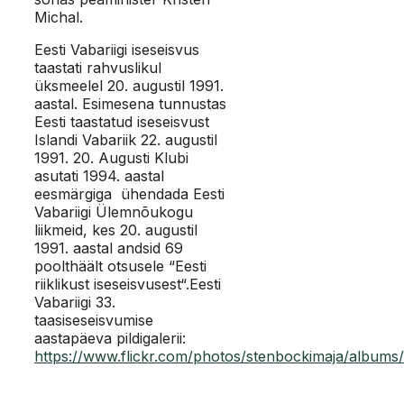
Michal.
Eesti Vabariigi iseseisvus
taastati rahvuslikul
üksmeelel 20. augustil 1991.
aastal. Esimesena tunnustas
Eesti taastatud iseseisvust
Islandi Vabariik 22. augustil
1991. 20. Augusti Klubi
asutati 1994. aastal
eesmärgiga ühendada Eesti
Vabariigi Ülemnõukogu
liikmeid, kes 20. augustil
1991. aastal andsid 69
poolthäält otsusele “Eesti
riiklikust iseseisvusest“.Eesti
Vabariigi 33.
taasiseseisvumise
aastapäeva pildigalerii:
https://www.flickr.com/photos/stenbockimaja/album