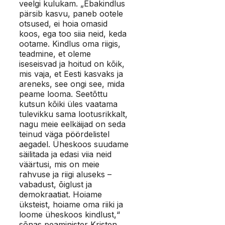
veelgi kulukam. „Ebakindlus
pärsib kasvu, paneb ootele
otsused, ei hoia omasid
koos, ega too siia neid, keda
ootame. Kindlus oma riigis,
teadmine, et oleme
iseseisvad ja hoitud on kõik,
mis vaja, et Eesti kasvaks ja
areneks, see ongi see, mida
peame looma. Seetõttu
kutsun kõiki üles vaatama
tulevikku sama lootusrikkalt,
nagu meie eelkäijad on seda
teinud väga pöördelistel
aegadel. Üheskoos suudame
säilitada ja edasi viia neid
väärtusi, mis on meie
rahvuse ja riigi aluseks –
vabadust, õiglust ja
demokraatiat. Hoiame
üksteist, hoiame oma riiki ja
loome üheskoos kindlust,“
sõnas peaminister Kristen