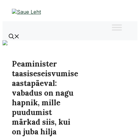
Liigu
sisu
juurde
Peaminister
taasiseseisvumise
aastapäeval:
vabadus on nagu
hapnik, mille
puudumist
märkad siis, kui
on juba hilja