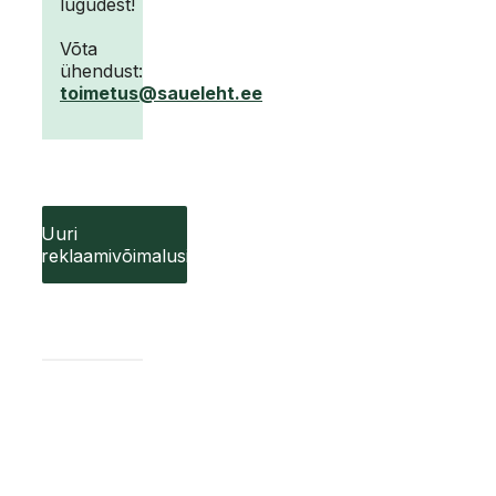
lugudest!
Võta
ühendust:
toimetus@saueleht.ee
Uuri
reklaamivõimalusi