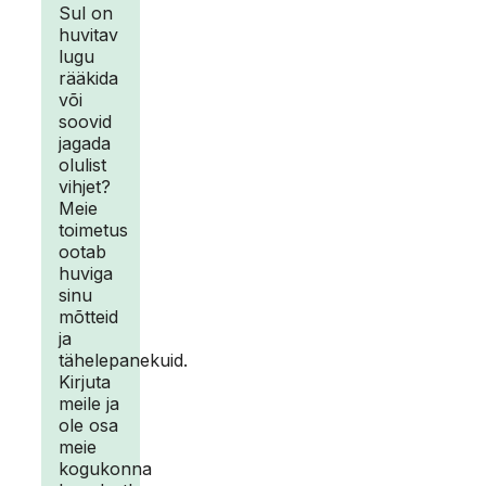
Sul on
huvitav
lugu
rääkida
või
soovid
jagada
olulist
vihjet?
Meie
toimetus
ootab
huviga
sinu
mõtteid
ja
tähelepanekuid.
Kirjuta
meile ja
ole osa
meie
kogukonna