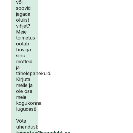
või
soovid
jagada
olulist
vihjet?
Meie
toimetus
ootab
huviga
sinu
mõtteid
ja
tähelepanekuid.
Kirjuta
meile ja
ole osa
meie
kogukonna
lugudest!
Võta
ühendust:
toimetus@saueleht.ee