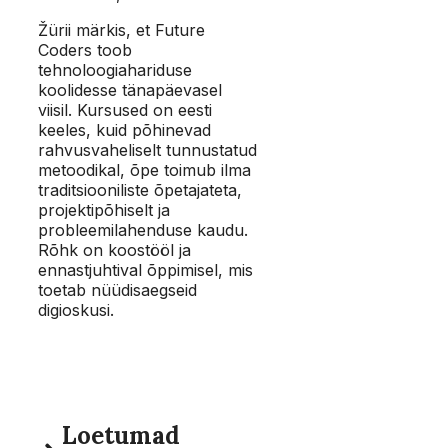
Žürii märkis, et Future
Coders toob
tehnoloogiahariduse
koolidesse tänapäevasel
viisil. Kursused on eesti
keeles, kuid põhinevad
rahvusvaheliselt tunnustatud
metoodikal, õpe toimub ilma
traditsiooniliste õpetajateta,
projektipõhiselt ja
probleemilahenduse kaudu.
Rõhk on koostööl ja
ennastjuhtival õppimisel, mis
toetab nüüdisaegseid
digioskusi.
Loetumad