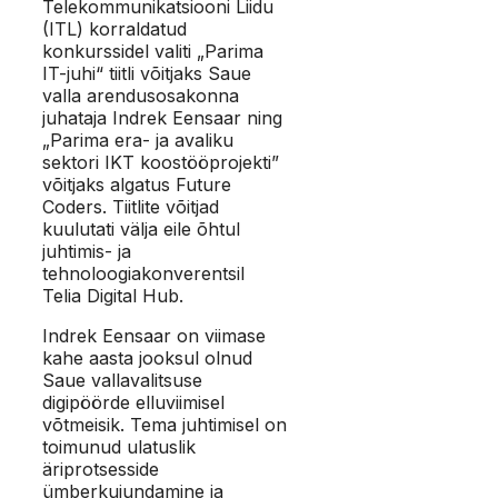
Telekommunikatsiooni Liidu
(ITL) korraldatud
konkurssidel valiti „Parima
IT-juhi“ tiitli võitjaks Saue
valla arendusosakonna
juhataja Indrek Eensaar ning
„Parima era- ja avaliku
sektori IKT koostööprojekti”
võitjaks algatus Future
Coders. Tiitlite võitjad
kuulutati välja eile õhtul
juhtimis- ja
tehnoloogiakonverentsil
Telia Digital Hub.
Indrek Eensaar on viimase
kahe aasta jooksul olnud
Saue vallavalitsuse
digipöörde elluviimisel
võtmeisik. Tema juhtimisel on
toimunud ulatuslik
äriprotsesside
ümberkujundamine ja