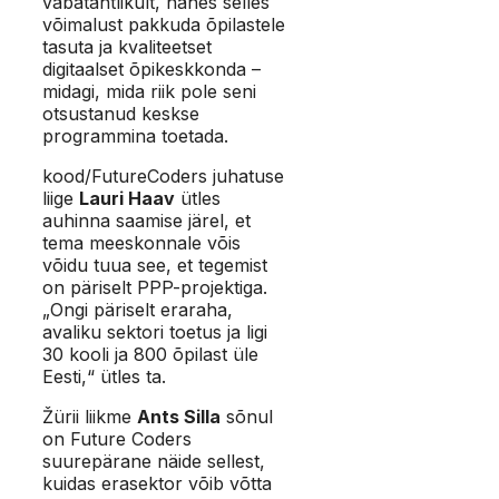
vabatahtlikult, nähes selles
võimalust pakkuda õpilastele
tasuta ja kvaliteetset
digitaalset õpikeskkonda –
midagi, mida riik pole seni
otsustanud keskse
programmina toetada.
kood/FutureCoders juhatuse
liige
Lauri Haav
ütles
auhinna saamise järel, et
tema meeskonnale võis
võidu tuua see, et tegemist
on päriselt PPP-projektiga.
„Ongi päriselt eraraha,
avaliku sektori toetus ja ligi
30 kooli ja 800 õpilast üle
Eesti,“ ütles ta.
Žürii liikme
Ants Silla
sõnul
on Future Coders
suurepärane näide sellest,
kuidas erasektor võib võtta