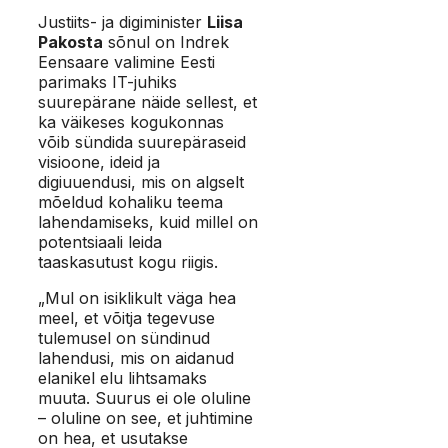
Justiits- ja digiminister
Liisa
Pakosta
sõnul on Indrek
Eensaare valimine Eesti
parimaks IT-juhiks
suurepärane näide sellest, et
ka väikeses kogukonnas
võib sündida suurepäraseid
visioone, ideid ja
digiuuendusi, mis on algselt
mõeldud kohaliku teema
lahendamiseks, kuid millel on
potentsiaali leida
taaskasutust kogu riigis.
„Mul on isiklikult väga hea
meel, et võitja tegevuse
tulemusel on sündinud
lahendusi, mis on aidanud
elanikel elu lihtsamaks
muuta. Suurus ei ole oluline
– oluline on see, et juhtimine
on hea, et usutakse