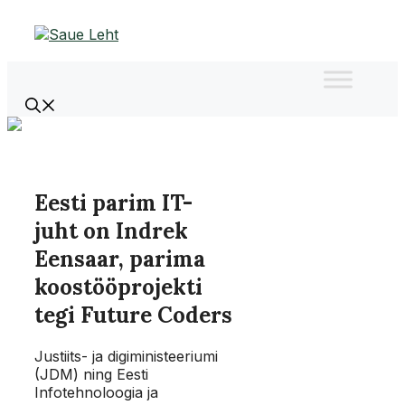
Liigu
sisu
juurde
Eesti parim IT-
juht on Indrek
Eensaar, parima
koostööprojekti
tegi Future Coders
Justiits- ja digiministeeriumi
(JDM) ning Eesti
Infotehnoloogia ja