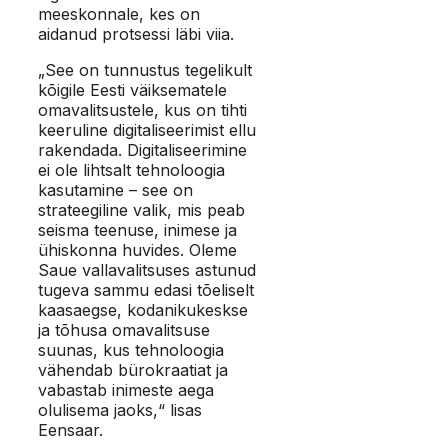
meeskonnale, kes on
aidanud protsessi läbi viia.
„See on tunnustus tegelikult
kõigile Eesti väiksematele
omavalitsustele, kus on tihti
keeruline digitaliseerimist ellu
rakendada. Digitaliseerimine
ei ole lihtsalt tehnoloogia
kasutamine – see on
strateegiline valik, mis peab
seisma teenuse, inimese ja
ühiskonna huvides. Oleme
Saue vallavalitsuses astunud
tugeva sammu edasi tõeliselt
kaasaegse, kodanikukeskse
ja tõhusa omavalitsuse
suunas, kus tehnoloogia
vähendab bürokraatiat ja
vabastab inimeste aega
olulisema jaoks,“ lisas
Eensaar.