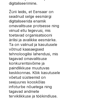
digitaliseerimine.
Žürii leidis, et Eensaar on
seadnud selge eesmärgi
digitaliseerida enamik
omavalitsuse protsesse ning
viinud ellu tegevusi, mis
toetavad organisatsiooni
ärilisi ja avalikke eesmärke.
Ta on valinud ja kasutusele
võtnud kaasaegseid
tehnoloogilisi lahendusi, mis
tagavad omavalitsuse
konkurentsivõime ja
paindlikkuse muutuvas
keskkonnas. Kõik kasutusele
võetud süsteemid on
seejuures kooskõlas
infoturbe nõuetega ning
tagavad andmete
terviklikkuse ja töökindluse.