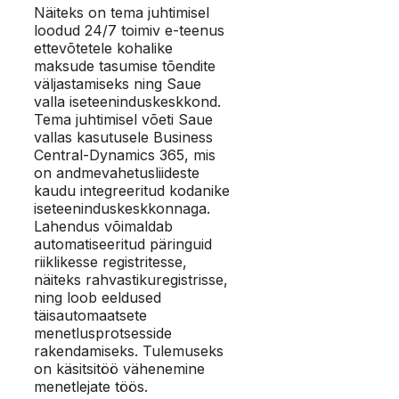
Näiteks on tema juhtimisel
loodud 24/7 toimiv e-teenus
ettevõtetele kohalike
maksude tasumise tõendite
väljastamiseks ning Saue
valla iseteeninduskeskkond.
Tema juhtimisel võeti Saue
vallas kasutusele Business
Central-Dynamics 365, mis
on andmevahetusliideste
kaudu integreeritud kodanike
iseteeninduskeskkonnaga.
Lahendus võimaldab
automatiseeritud päringuid
riiklikesse registritesse,
näiteks rahvastikuregistrisse,
ning loob eeldused
täisautomaatsete
menetlusprotsesside
rakendamiseks. Tulemuseks
on käsitsitöö vähenemine
menetlejate töös.