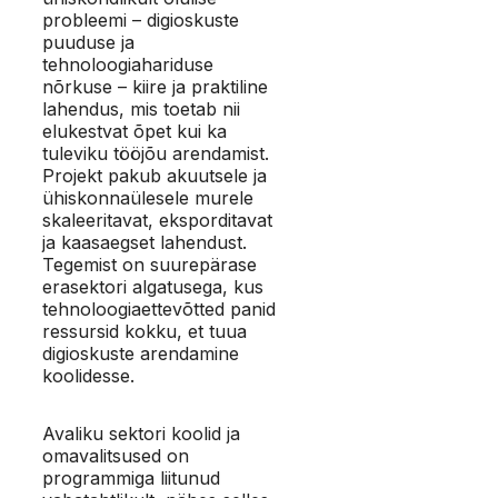
probleemi – digioskuste
puuduse ja
tehnoloogiahariduse
nõrkuse – kiire ja praktiline
lahendus, mis toetab nii
elukestvat õpet kui ka
tuleviku tööjõu arendamist.
Projekt pakub akuutsele ja
ühiskonnaülesele murele
skaleeritavat, eksporditavat
ja kaasaegset lahendust.
Tegemist on suurepärase
erasektori algatusega, kus
tehnoloogiaettevõtted panid
ressursid kokku, et tuua
digioskuste arendamine
koolidesse.
Avaliku sektori koolid ja
omavalitsused on
programmiga liitunud