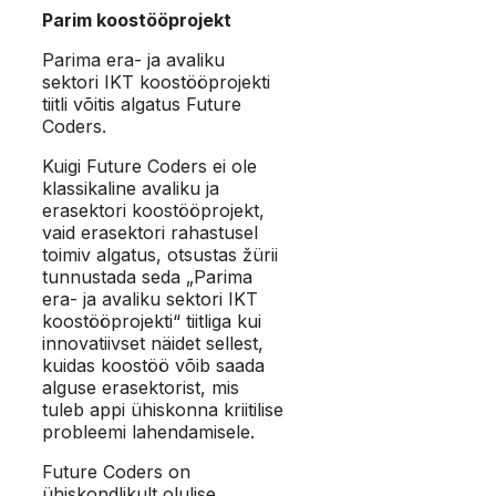
Parim koostööprojekt
Parima era- ja avaliku
sektori IKT koostööprojekti
tiitli võitis algatus Future
Coders.
Kuigi Future Coders ei ole
klassikaline avaliku ja
erasektori koostööprojekt,
vaid erasektori rahastusel
toimiv algatus, otsustas žürii
tunnustada seda „Parima
era- ja avaliku sektori IKT
koostööprojekti“ tiitliga kui
innovatiivset näidet sellest,
kuidas koostöö võib saada
alguse erasektorist, mis
tuleb appi ühiskonna kriitilise
probleemi lahendamisele.
Future Coders on
ühiskondlikult olulise