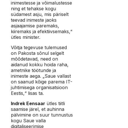
inimestesse ja võimalustesse
ning et tehakse kogu
südamest asju, mis päriselt
teevad inimeste jaoks
asjaajamise paremaks,
kiiremaks ja efektiivsemaks,“
ütles minister.
Võitja tegevuse tulemused
on Pakosta sõnul selgelt
mõõdetavad, need on
aidanud kokku hoida raha,
ametnike töötunde ja
inimeste aega. „Saue vallast
on saanud kõige parema IT-
juhtimisega organisatsioon
Eestis,“ lisas ta.
Indrek Eensaar
ütles tiitli
saamise järel, et auhinna
pälvimine on suur tunnustus
kogu Saue valla
digitaliseerimise