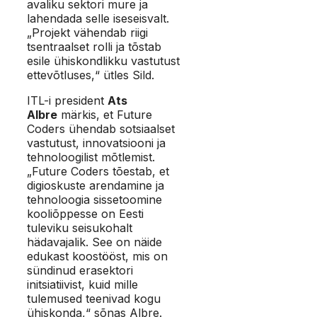
avaliku sektori mure ja
lahendada selle iseseisvalt.
„Projekt vähendab riigi
tsentraalset rolli ja tõstab
esile ühiskondlikku vastutust
ettevõtluses,“ ütles Sild.
ITL-i president
Ats
Albre
märkis, et Future
Coders ühendab sotsiaalset
vastutust, innovatsiooni ja
tehnoloogilist mõtlemist.
„Future Coders tõestab, et
digioskuste arendamine ja
tehnoloogia sissetoomine
kooliõppesse on Eesti
tuleviku seisukohalt
hädavajalik. See on näide
edukast koostööst, mis on
sündinud erasektori
initsiatiivist, kuid mille
tulemused teenivad kogu
ühiskonda,“ sõnas Albre.