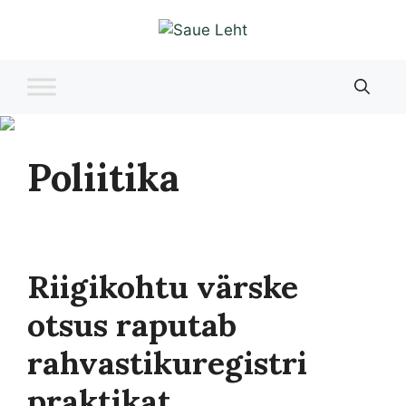
Liigu
sisu
juurde
Poliitika
Riigikohtu värske
otsus raputab
rahvastikuregistri
praktikat