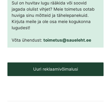
Sul on huvitav lugu rääkida või soovid
jagada olulist vihjet? Meie toimetus ootab
huviga sinu mõtteid ja tähelepanekuid.
Kirjuta meile ja ole osa meie kogukonna
lugudest!
Võta ühendust:
toimetus@saueleht.ee
Uuri reklaamivõimalusi